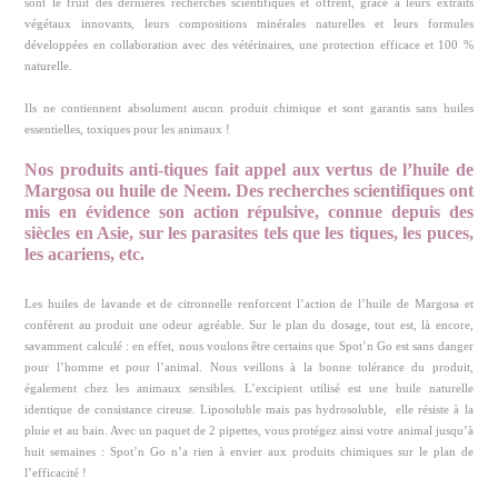
sont le fruit des dernières recherches scientifiques et offrent, grâce à leurs extraits
végétaux innovants, leurs compositions minérales naturelles et leurs formules
développées en collaboration avec des vétérinaires, une protection efficace et 100 %
naturelle.
Ils ne contiennent absolument aucun produit chimique et sont garantis sans huiles
essentielles, toxiques pour les animaux !
Nos produits anti-tiques fait appel aux vertus de l’huile de
Margosa ou huile de Neem. Des recherches scientifiques ont
mis en évidence son action répulsive, connue depuis des
siècles en Asie, sur les parasites tels que les tiques, les puces,
les acariens, etc.
Les huiles de lavande et de citronnelle renforcent l’action de l’huile de Margosa et
confèrent au produit une odeur agréable. Sur le plan du dosage, tout est, là encore,
savamment calculé : en effet, nous voulons être certains que Spot’n Go est sans danger
pour l’homme et pour l’animal. Nous veillons à la bonne tolérance du produit,
également chez les animaux sensibles. L’excipient utilisé est une huile naturelle
identique de consistance cireuse. Liposoluble mais pas hydrosoluble, elle résiste à la
pluie et au bain. Avec un paquet de 2 pipettes, vous protégez ainsi votre animal jusqu’à
huit semaines : Spot’n Go n’a rien à envier aux produits chimiques sur le plan de
l’efficacité !