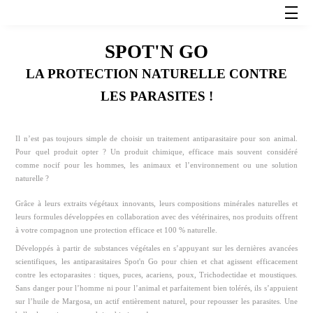
SPOT'N GO
LA PROTECTION NATURELLE CONTRE
LES PARASITES !
Il n’est pas toujours simple de choisir un traitement antiparasitaire pour son animal.
Pour quel produit opter ? Un produit chimique, efficace mais souvent considéré
comme nocif pour les hommes, les animaux et l’environnement ou une solution
naturelle ?
Grâce à leurs extraits végétaux innovants, leurs compositions minérales naturelles et
leurs formules développées en collaboration avec des vétérinaires, nos produits offrent
à votre compagnon une protection efficace et 100 % naturelle.
Développés à partir de substances végétales en s’appuyant sur les dernières avancées
scientifiques, les antiparasitaires Spot'n Go pour chien et chat agissent efficacement
contre les ectoparasites : tiques, puces, acariens, poux, Trichodectidae et moustiques.
Sans danger pour l’homme ni pour l’animal et parfaitement bien tolérés, ils s’appuient
sur l’huile de Margosa, un actif entièrement naturel, pour repousser les parasites. Une