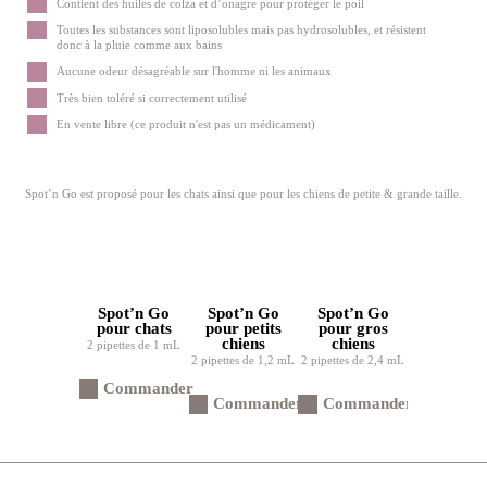
Contient des huiles de colza et d’onagre pour protéger le poil
Toutes les substances sont liposolubles mais pas hydrosolubles, et résistent
donc à la pluie comme aux bains
Aucune odeur désagréable sur l'homme ni les animaux
Très bien toléré si correctement utilisé
En vente libre (ce produit n'est pas un médicament)
Spot’n Go est proposé pour les chats ainsi que pour les chiens de petite & grande taille.
Spot’n Go
Spot’n Go
Spot’n Go
pour chats
pour petits
pour gros
chiens
chiens
2 pipettes de 1 mL
2 pipettes de 1,2 mL
2 pipettes de 2,4 mL
Commander
Commander
Commander