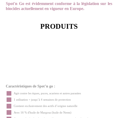
Spot'n Go est évidemment conforme à la législation sur les
LA PROTECTION NATURELLE CONTRE
biocides actuellement en vigueur en Europe.
LES PARASITES !
PRODUITS
Caractéristiques de Spot’n go :
Agit contre les tiques, puces, acariens et autres parasites
1 utilisation = jusqu’à 4 semaines de protection
Contient exclusivement des actifs d’origine naturelle
Avec 16 % d'huile de Margosa (huile de Neem)